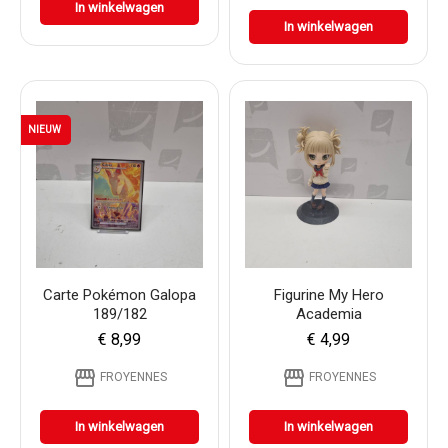
In winkelwagen
In winkelwagen
NIEUW
Carte Pokémon Galopa
Figurine My Hero
189/182
Academia
€ 8,99
€ 4,99
storefront
storefront
FROYENNES
FROYENNES
In winkelwagen
In winkelwagen