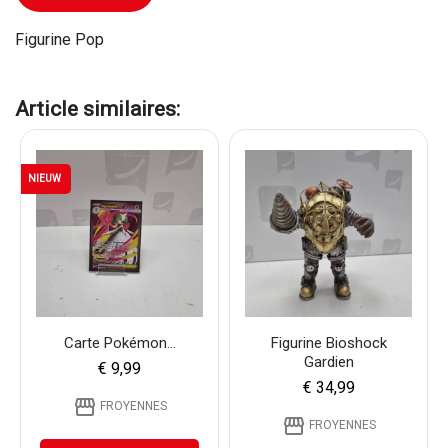
Figurine Pop
Article similaires:
NIEUW
Carte Pokémon...
Figurine Bioshock
Gardien
€ 9,99
€ 34,99
storefront
FROYENNES
storefront
FROYENNES