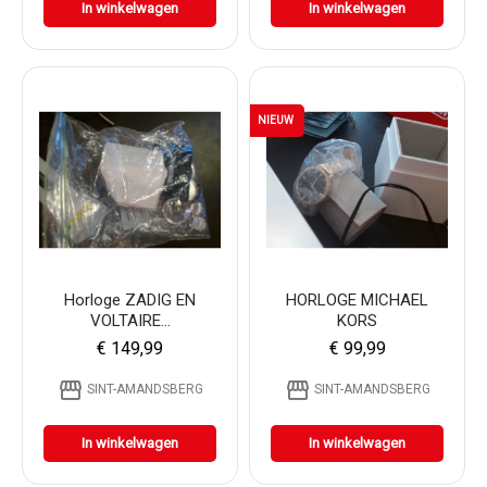
In winkelwagen
In winkelwagen
NIEUW
Horloge ZADIG EN
HORLOGE MICHAEL
VOLTAIRE...
KORS
€ 149,99
€ 99,99
storefront
storefront
SINT-AMANDSBERG
SINT-AMANDSBERG
In winkelwagen
In winkelwagen