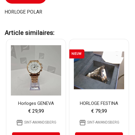
HORLOGE POLAR
Article similaires:
NIEUW
Horloges GENEVA
HORLOGE FESTINA
€ 29,99
€ 79,99
storefront
storefront
SINT-AMANDSBERG
SINT-AMANDSBERG