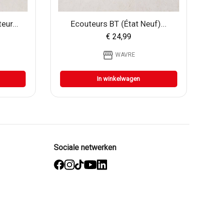
eur...
Ecouteurs BT (état Neuf)...
€ 24,99
storefront
WAVRE
In winkelwagen
Sociale netwerken
facebook
Instagram
TikTok
YouTube
Linked
in