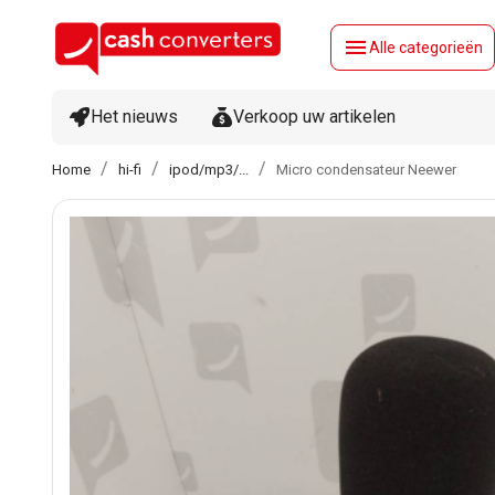
menu
Alle categorieën
Het nieuws
Verkoop uw artikelen
Home
hi-fi
ipod/mp3/...
Micro condensateur Neewer