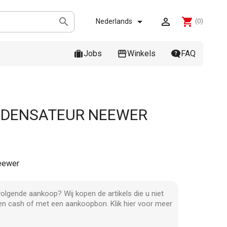



shopping_cart
Nederlands
(0)
Jobs
Winkels
FAQ
NDENSATEUR NEEWER
eewer
olgende aankoop? Wij kopen de artikels die u niet
en cash of met een aankoopbon. Klik hier voor meer