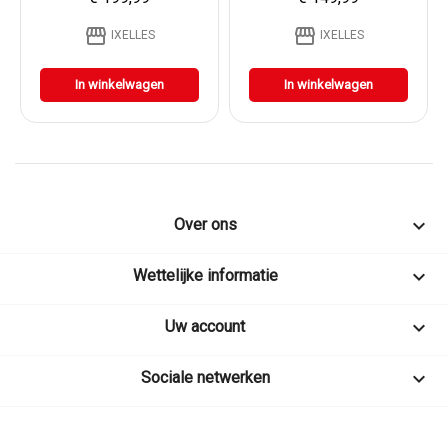
storefront
storefront
IXELLES
IXELLES
In winkelwagen
In winkelwagen

Over ons

Wettelijke informatie

Uw account

Sociale netwerken