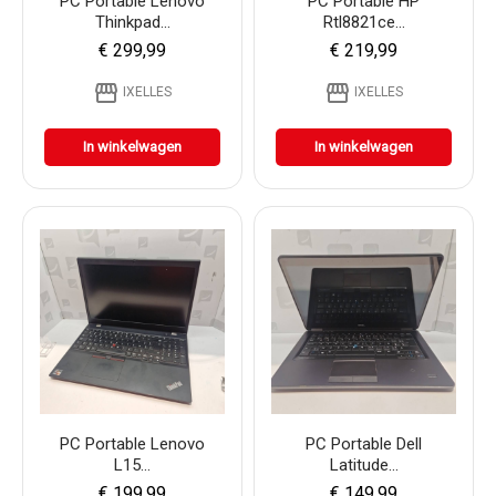
PC Portable Lenovo
PC Portable HP
Thinkpad...
Rtl8821ce...
€ 299,99
€ 219,99
storefront
storefront
IXELLES
IXELLES
In winkelwagen
In winkelwagen
PC Portable Lenovo
PC Portable Dell
L15...
Latitude...
€ 199,99
€ 149,99