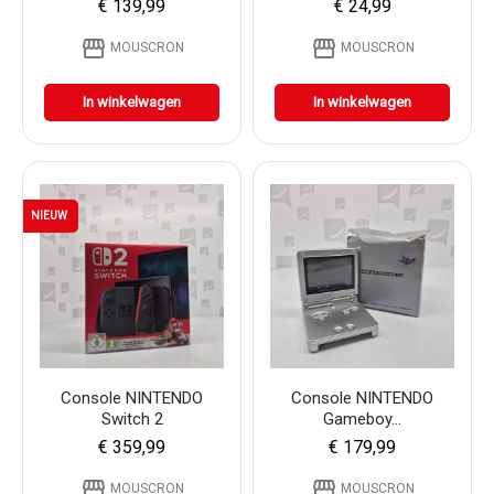
€ 139,99
€ 24,99
storefront
storefront
MOUSCRON
MOUSCRON
In winkelwagen
In winkelwagen
NIEUW
Console NINTENDO
Console NINTENDO
Switch 2
Gameboy...
€ 359,99
€ 179,99
storefront
storefront
MOUSCRON
MOUSCRON