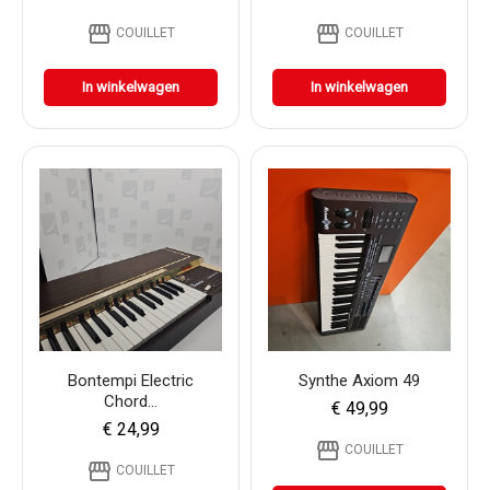
storefront
storefront
COUILLET
COUILLET
In winkelwagen
In winkelwagen
Bontempi Electric
Synthe Axiom 49
Chord...
€ 49,99
€ 24,99
storefront
COUILLET
storefront
COUILLET