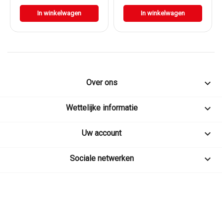
In winkelwagen
In winkelwagen

Over ons

Wettelijke informatie

Uw account

Sociale netwerken