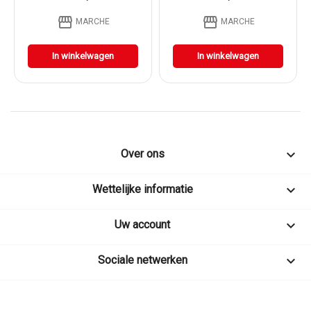
storefront
storefront
MARCHE
MARCHE
In winkelwagen
In winkelwagen

Over ons

Wettelijke informatie

Uw account

Sociale netwerken