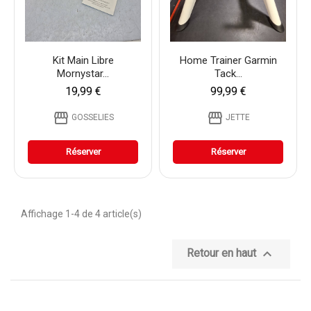
Kit Main Libre
Home Trainer Garmin
Mornystar...
Tack...
19,99 €
99,99 €
storefront
storefront
GOSSELIES
JETTE
Réserver
Réserver
Affichage 1-4 de 4 article(s)

Retour en haut