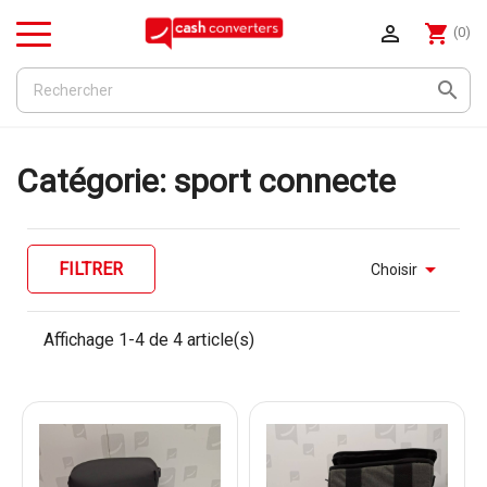

shopping_cart
(0)
Menu

Catégorie: sport connecte

FILTRER
Choisir
Affichage 1-4 de 4 article(s)