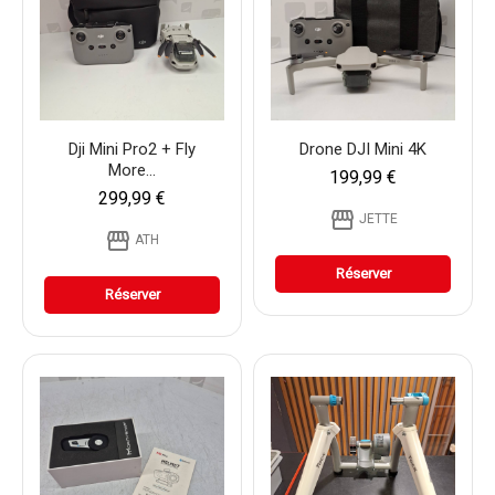
Dji Mini Pro2 + Fly
Drone DJI Mini 4K
More...
199,99 €
299,99 €
storefront
JETTE
storefront
ATH
Réserver
Réserver