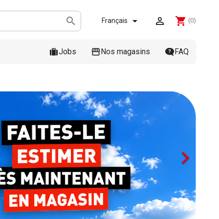



shopping_cart
Français
(0)
Jobs
Nos magasins
FAQ
