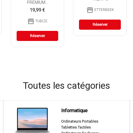
PREMIUM...
storefront
19,99 €
ETTERBEEK
storefront
TUBIZE
Réserver
Réserver
Toutes les catégories
Informatique
Ordinateurs Portables
Tablettes Tactiles