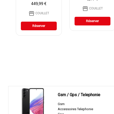
449,99 €
storefront
COUILLET
storefront
COUILLET
Réserver
Réserver
Gsm / Gps / Telephonie
Gsm
Accessoires Telephonie