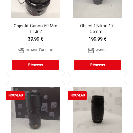
Objectif Canon 50 Mm
Objectif Nikon 17-
1:1,8 2
55mm...
39,99 €
199,99 €
storefront
storefront
BRAINE l'ALLEUD
WAVRE
Réserver
Réserver
NOUVEAU
NOUVEAU