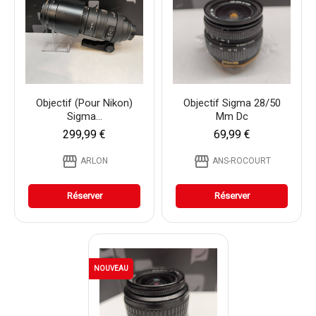
Objectif (pour Nikon)
Objectif Sigma 28/50
Sigma...
Mm Dc
299,99 €
69,99 €
storefront
storefront
ARLON
ANS-ROCOURT
Réserver
Réserver
NOUVEAU