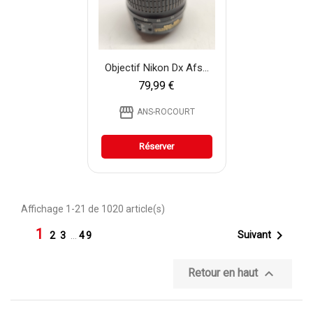
Objectif Nikon Dx Afs...
79,99 €
storefront
ANS-ROCOURT
Réserver
Affichage 1-21 de 1020 article(s)
1

Suivant
2
3
…
49

Retour en haut