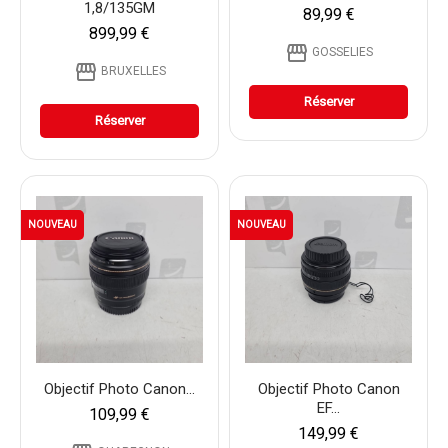
1,8/135GM
89,99 €
899,99 €
storefront
GOSSELIES
storefront
BRUXELLES
Réserver
Réserver
NOUVEAU
NOUVEAU
Objectif Photo Canon...
Objectif Photo Canon
EF...
109,99 €
149,99 €