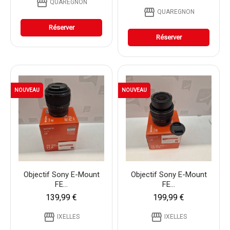
storefront
QUAREGNON
storefront
QUAREGNON
Réserver
Réserver
NOUVEAU
NOUVEAU
Objectif Sony E-Mount
Objectif Sony E-Mount
FE...
FE...
139,99 €
199,99 €
storefront
storefront
IXELLES
IXELLES