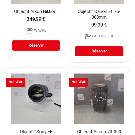
Objectif Nikon Nikkor...
Objectif Canon Ef 75-
300mm
349,99 €
99,99 €
storefront
WAVRE
storefront
LA LOUVIERE
Réserver
Réserver
NOUVEAU
NOUVEAU
Objectif Sony FE
Objectif Sigma 70-300