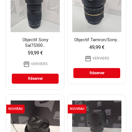
Objectif Sony
Objectif Tamron/sony...
Sal75300...
49,99 €
59,99 €
storefront
VERVIERS
storefront
VERVIERS
Réserver
Réserver
NOUVEAU
NOUVEAU