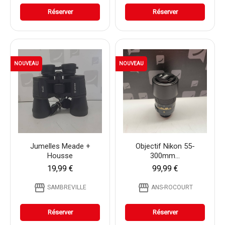
Réserver
Réserver
NOUVEAU
NOUVEAU
Jumelles Meade +
Objectif Nikon 55-
Housse
300mm...
19,99 €
99,99 €
storefront
storefront
SAMBREVILLE
ANS-ROCOURT
Réserver
Réserver