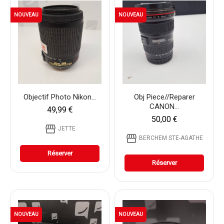
NOUVEAU
NOUVEAU
Objectif Photo Nikon...
Obj Piece//reparer
CANON...
49,99 €
50,00 €
storefront
JETTE
storefront
BERCHEM STE-AGATHE
Réserver
Réserver
NOUVEAU
NOUVEAU