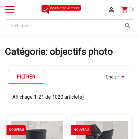

shopping_cart
(0)
Menu

Catégorie: objectifs photo

FILTRER
Choisir
Affichage 1-21 de 1020 article(s)
NOUVEAU
NOUVEAU