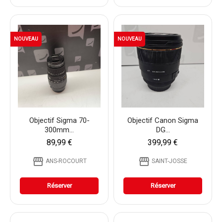
NOUVEAU
NOUVEAU
Objectif Sigma 70-
Objectif Canon Sigma
300mm...
DG...
89,99 €
399,99 €
storefront
storefront
ANS-ROCOURT
SAINT-JOSSE
Réserver
Réserver