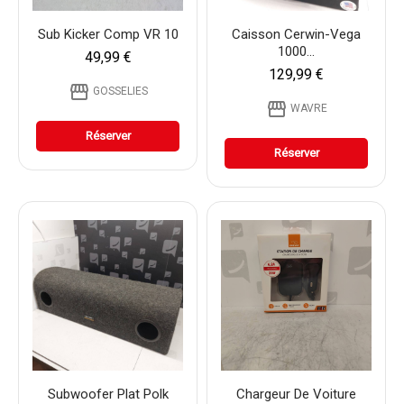
Sub Kicker Comp VR 10
Caisson Cerwin-Vega
1000...
49,99 €
129,99 €
storefront
GOSSELIES
storefront
WAVRE
Réserver
Réserver
Subwoofer Plat Polk
Chargeur De Voiture