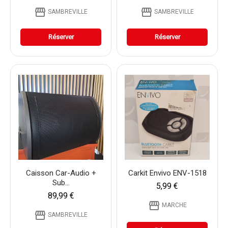
storefront
storefront
SAMBREVILLE
SAMBREVILLE
Réserver
Réserver
Caisson Car-Audio +
Carkit Envivo ENV-1518
Sub...
5,99 €
89,99 €
storefront
MARCHE
storefront
SAMBREVILLE