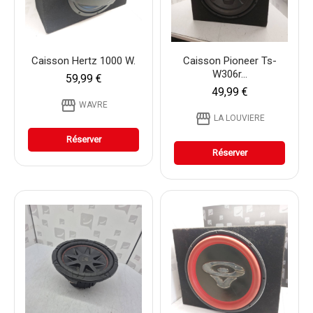
Caisson Hertz 1000 W.
Caisson Pioneer Ts-
W306r...
59,99 €
49,99 €
storefront
WAVRE
storefront
LA LOUVIERE
Réserver
Réserver