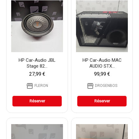
HP Car-Audio JBL
HP Car-Audio MAC
Stage 82...
AUDIO STX...
27,99 €
99,99 €
storefront
storefront
FLERON
DROGENBOS
Réserver
Réserver