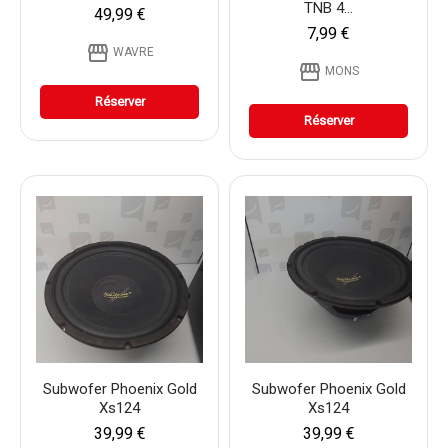
TNB 4...
49,99 €
7,99 €
storefront
WAVRE
storefront
MONS
Réserver
Réserver
Subwofer Phoenix Gold
Subwofer Phoenix Gold
Xs124
Xs124
39,99 €
39,99 €