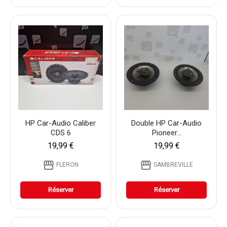
HP Car-Audio Caliber
Double HP Car-Audio
CDS 6
Pioneer...
19,99 €
19,99 €
storefront
storefront
FLERON
SAMBREVILLE
Réserver
Réserver