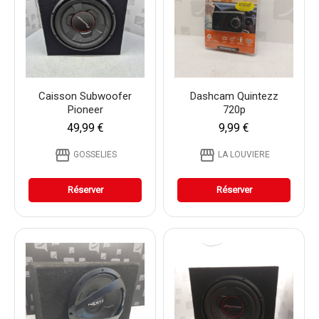
Caisson Subwoofer
Dashcam Quintezz
Pioneer
720p
49,99 €
9,99 €
storefront
storefront
GOSSELIES
LA LOUVIERE
Réserver
Réserver