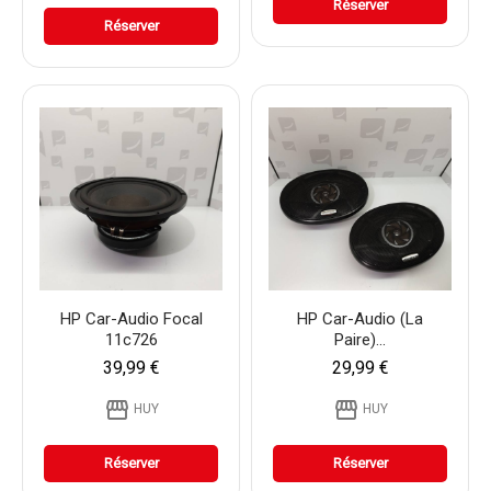
Réserver
Réserver
HP Car-Audio Focal
HP Car-Audio (La
11c726
Paire)...
39,99 €
29,99 €
storefront
storefront
HUY
HUY
Réserver
Réserver