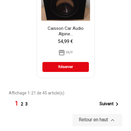
Caisson Car Audio
Alpine...
54,99 €
storefront
HUY
Réserver
Affichage 1-21 de 45 article(s)
1

Suivant
2
3

Retour en haut