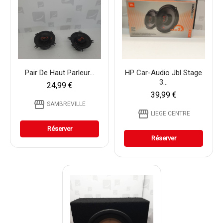
Pair De Haut Parleur...
HP Car-Audio Jbl Stage
3...
24,99 €
39,99 €
storefront
SAMBREVILLE
storefront
LIEGE CENTRE
Réserver
Réserver