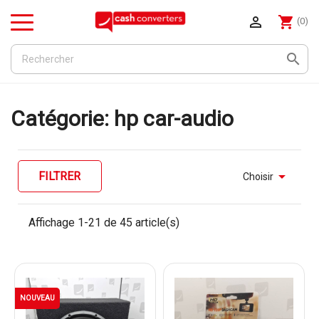

shopping_cart
(0)
Menu

Catégorie: hp car-audio

FILTRER
Choisir
Affichage 1-21 de 45 article(s)
NOUVEAU