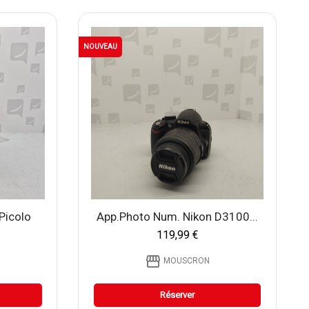
NOUVEAU
Picolo
App.photo Num. Nikon D3100...
119,99 €
storefront
MOUSCRON
Réserver