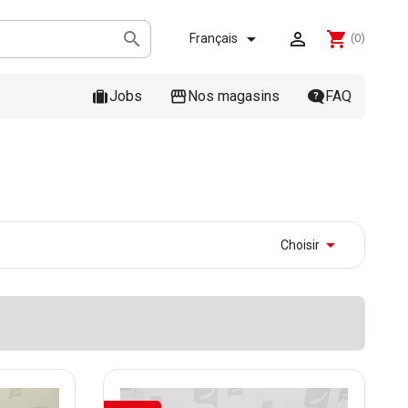



shopping_cart
Français
(0)
Jobs
Nos magasins
FAQ

Choisir