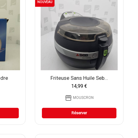
NOUVEAU
udre
Friteuse Sans Huile Seb...
14,99 €
storefront
MOUSCRON
Réserver