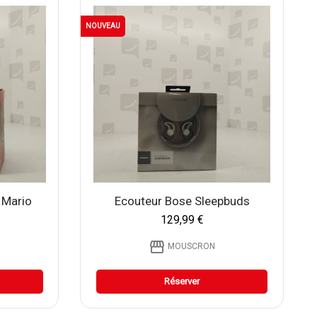
NOUVEAU
 Mario
Ecouteur Bose Sleepbuds
129,99 €
storefront
MOUSCRON
Réserver