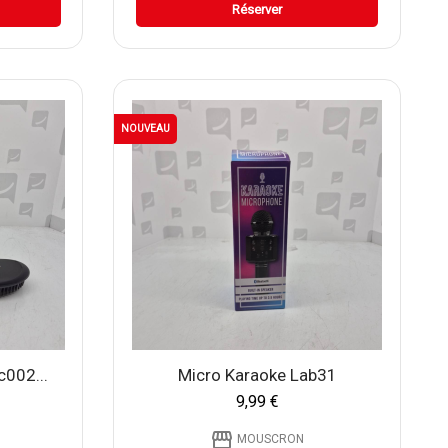
Réserver
NOUVEAU
002...
Micro Karaoke Lab31
9,99 €
storefront
MOUSCRON