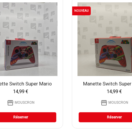
NOUVEAU
tte Switch Super Mario
Manette Switch Super
14,99 €
14,99 €
storefront
storefront
MOUSCRON
MOUSCRON
Réserver
Réserver