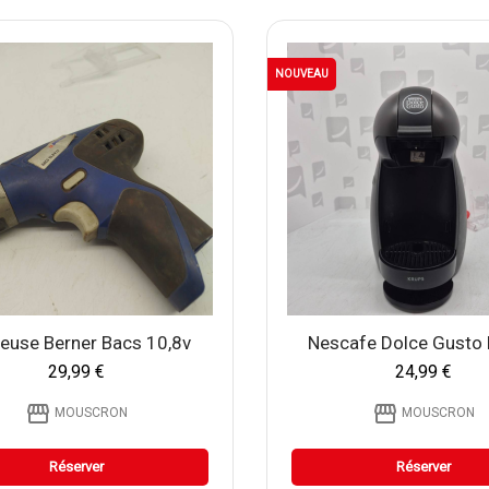
NOUVEAU
euse Berner Bacs 10,8v
Nescafe Dolce Gusto 
29,99 €
24,99 €
storefront
storefront
MOUSCRON
MOUSCRON
Réserver
Réserver