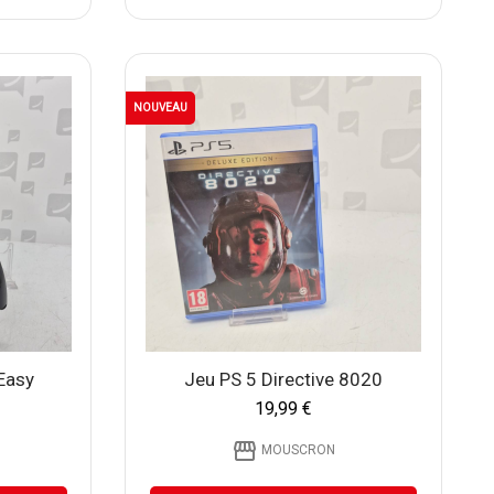
NOUVEAU
 Easy
Jeu PS 5 Directive 8020
19,99 €
storefront
MOUSCRON