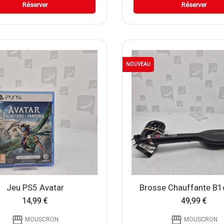
Réserver
Réserver
NOUVEAU
Jeu PS5 Avatar
Brosse Chauffante B1c
14,99 €
49,99 €
storefront
storefront
MOUSCRON
MOUSCRON