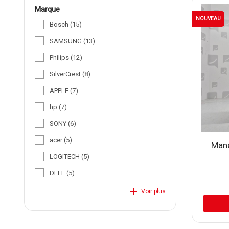
marque
NOUVEAU
Bosch
(15)
SAMSUNG
(13)
Philips
(12)
SilverCrest
(8)
APPLE
(7)
hp
(7)
SONY
(6)
acer
(5)
Mane
LOGITECH
(5)
DELL
(5)
add
Voir plus