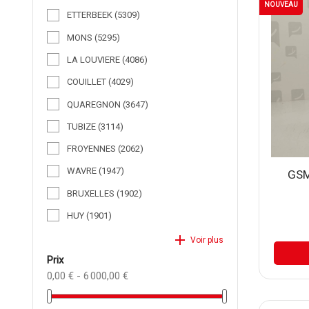
NOUVEAU
ETTERBEEK
(5309)
MONS
(5295)
LA LOUVIERE
(4086)
COUILLET
(4029)
QUAREGNON
(3647)
TUBIZE
(3114)
FROYENNES
(2062)
WAVRE
(1947)
GSM 
BRUXELLES
(1902)
HUY
(1901)
add
Voir plus
prix
0,00 € - 6 000,00 €