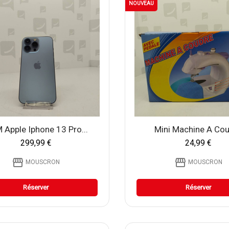
NOUVEAU
Apple Iphone 13 Pro...
Mini Machine A Co
299,99 €
24,99 €
storefront
storefront
MOUSCRON
MOUSCRON
Réserver
Réserver