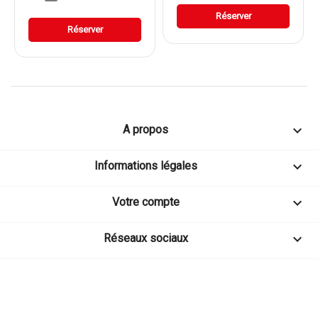
Réserver
Réserver

A propos

Informations légales

Votre compte

Réseaux sociaux