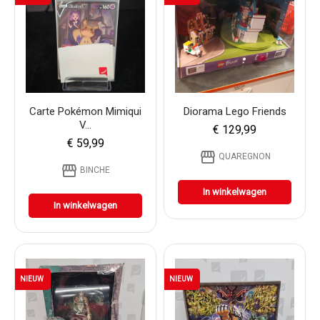
Carte Pokémon Mimiqui
Diorama Lego Friends
V...
€ 129,99
€ 59,99
storefront
QUAREGNON
storefront
BINCHE
In winkelwagen
In winkelwagen
NIEUW
NIEUW