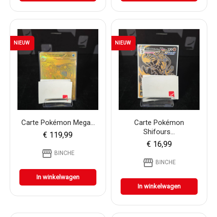
NIEUW
NIEUW
Carte Pokémon Mega...
Carte Pokémon
Shifours...
€ 119,99
€ 16,99
storefront
BINCHE
storefront
BINCHE
In winkelwagen
In winkelwagen