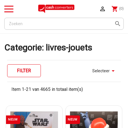

shopping_cart
(0)
Menu

Categorie: livres-jouets

FILTER
Selecteer
Item 1-21 van 4665 in totaal item(s)
NIEUW
NIEUW