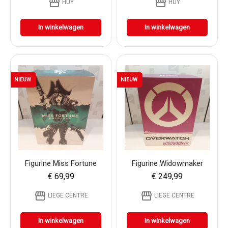
storefront
storefront
HUY
HUY
In winkelwagen
In winkelwagen
NIEUW
NIEUW
Figurine Miss Fortune
Figurine Widowmaker
€ 69,99
€ 249,99
storefront
storefront
LIEGE CENTRE
LIEGE CENTRE
In winkelwagen
In winkelwagen