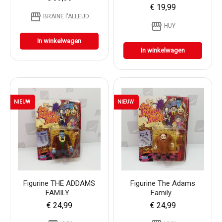
€ 19,99
storefront
BRAINE l'ALLEUD
storefront
HUY
In winkelwagen
In winkelwagen
NIEUW
NIEUW
Figurine THE ADDAMS
Figurine The Adams
FAMILY...
Family...
€ 24,99
€ 24,99