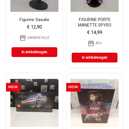
Figurine Sasuke
FIGURINE PORTE
MANETTE SPYRO
€ 12,90
€ 14,99
storefront
SAMBREVILLE
storefront
ATH
In winkelwagen
In winkelwagen
NIEUW
NIEUW