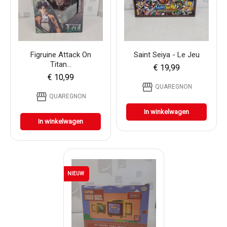
Figruine Attack On
Saint Seiya - Le Jeu
Titan...
€ 19,99
€ 10,99
storefront
QUAREGNON
storefront
QUAREGNON
In winkelwagen
In winkelwagen
NIEUW