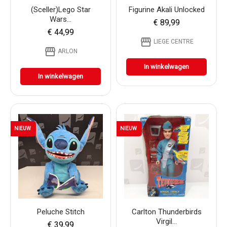
(Sceller)Lego Star
Figurine Akali Unlocked
Wars...
€ 89,99
€ 44,99
storefront
LIEGE CENTRE
storefront
ARLON
In winkelwagen
In winkelwagen
NIEUW
NIEUW
Peluche Stitch
Carlton Thunderbirds
Virgil...
€ 39,99