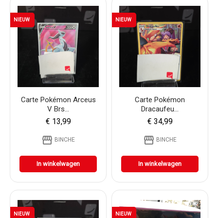
NIEUW
NIEUW
Carte Pokémon Arceus
Carte Pokémon
V Brs...
Dracaufeu...
€ 13,99
€ 34,99
storefront
storefront
BINCHE
BINCHE
In winkelwagen
In winkelwagen
NIEUW
NIEUW