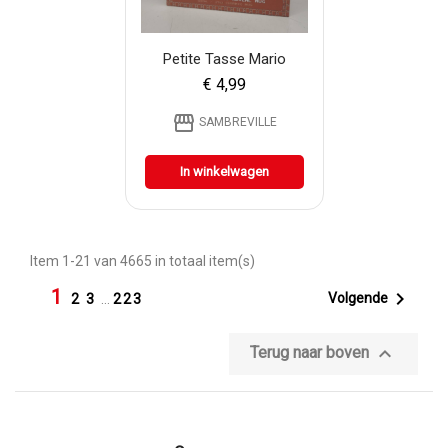
Petite Tasse Mario
€ 4,99
storefront
SAMBREVILLE
In winkelwagen
Item 1-21 van 4665 in totaal item(s)
1

Volgende
2
3
…
223

Terug naar boven