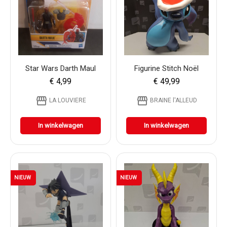
Star Wars Darth Maul
Figurine Stitch Noël
€ 4,99
€ 49,99
storefront
storefront
LA LOUVIERE
BRAINE l'ALLEUD
In winkelwagen
In winkelwagen
NIEUW
NIEUW