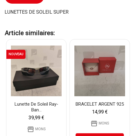
LUNETTES DE SOLEIL SUPER
Article similaires:
NOUVEAU
Lunette De Soleil Ray-
BRACELET ARGENT 925
Ban...
14,99 €
39,99 €
storefront
MONS
storefront
MONS