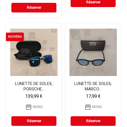
Réserver
Réserver
NOUVEAU
LUNETTE DE SOLEIL
LUNETTE DE SOLEIL
PORSCHE...
MARCO...
139,99 €
17,99 €
storefront
storefront
MONS
MONS
Réserver
Réserver