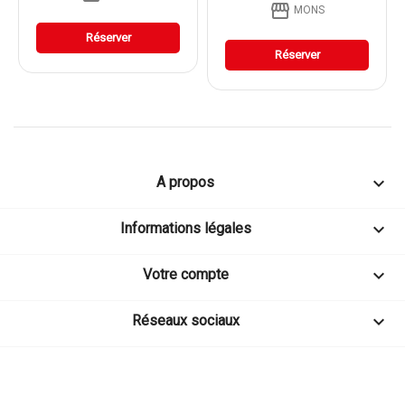
storefront
MONS
Réserver
Réserver

A propos

Informations légales

Votre compte

Réseaux sociaux