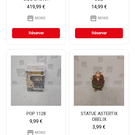
419,99 €
14,99 €
storefront
storefront
MONS
MONS
Réserver
Réserver
POP 1128
STATUE ASTERTIX
OBELIX
9,99 €
3,99 €
storefront
MONS