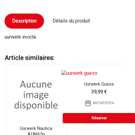
Description
Détails du produit
uurwerk invicta
Article similaires:
Uurwerk Guess
39,99 €
storefront
ANTWERPEN
Réserver
Uurwerk Nautica
A18665g