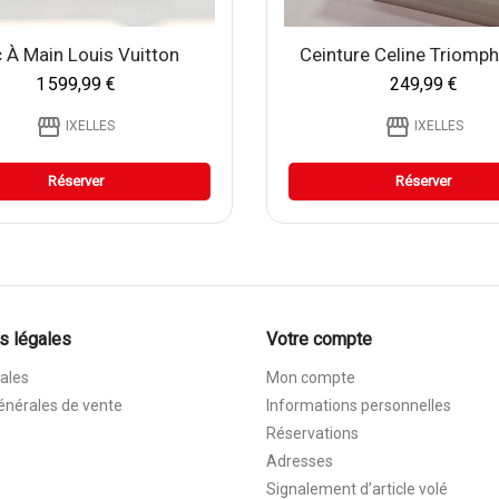
 À Main Louis Vuitton
Ceinture Celine Triomp
1 599,99 €
249,99 €
storefront
storefront
IXELLES
IXELLES
Réserver
Réserver
s légales
Votre compte
ales
Mon compte
énérales de vente
Informations personnelles
Réservations
Adresses
Signalement d’article volé