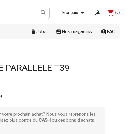



shopping_cart
Français
(0)
Jobs
Nos magasins
FAQ
 PARALLELE T39
9
r votre prochain achat? Nous vous reprenons les
lisez plus contre du
CASH
ou des bons d'achats.