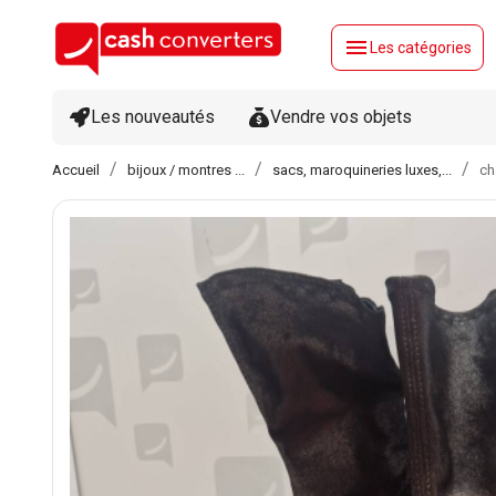
menu
Les catégories
Les nouveautés
Vendre vos objets
Accueil
bijoux / montres ...
sacs, maroquineries luxes,...
ch