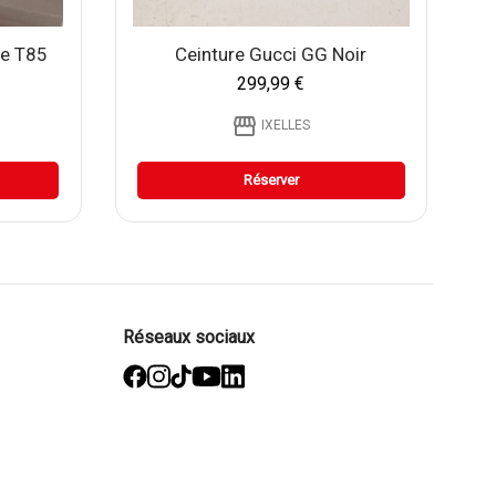
he T85
Ceinture Gucci GG Noir
299,99 €
storefront
IXELLES
Réserver
Réseaux sociaux
facebook
Instagram
TikTok
YouTube
Linked
in