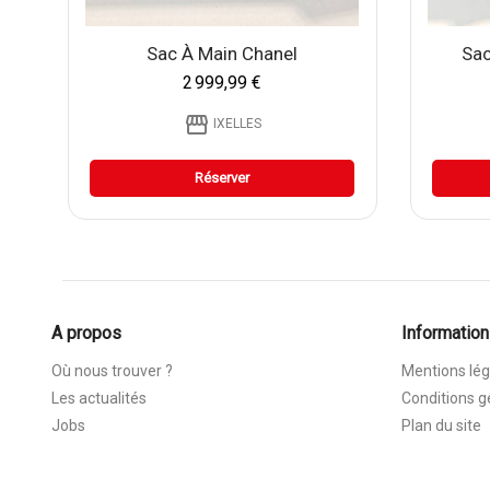
Sac À Main Chanel
Sac
2 999,99 €
storefront
IXELLES
Réserver
A propos
Information
Où nous trouver ?
Mentions lég
Les actualités
Conditions g
Jobs
Plan du site